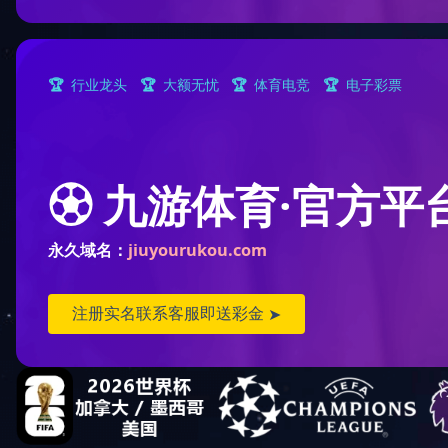
华体会电子平台
(官方)登录网站
咨询热线
0760-89918887
手机：13823985838
传真：0760-89918099
地址：中山市南区渡头朗围工业
区
推荐新闻
什么样的办公华体会电子平台(官