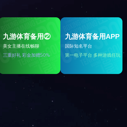
 转到第
页
0760-89918887