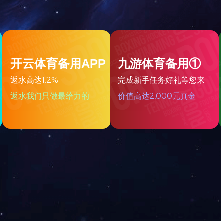
< 上一页
1
下一页 >
共
1
页
方)
新闻中心
华体会电子平台(官方)
登录网站
新闻中心
华体会电子平台(官方)登
华体会电子平台(官方)登
录网站
录网站常识
在线留言
XML地图
HTML地图