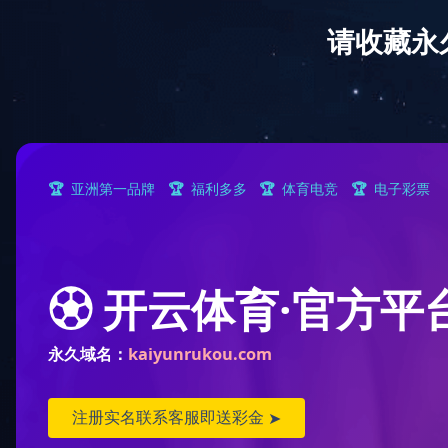
欢迎进入凯美华体会电子平台(官方)登录网站官网！
首页
关于我们
华体会电子平台
(官方)登录网站
华体
华体会电子平
台(官方)登录
网站
视频推介
PRODUCT DISPLAY