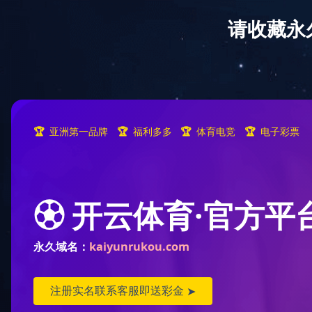
欢迎进入凯美华体会电子平台(官方)登录网站官网！
首页
关于我们
华体会电子平台
(官方)登录网站
新
新闻中心
NEWS CENTER
你了
新闻中心
会议
华体会电子平台(官方)登录网站常识
分为