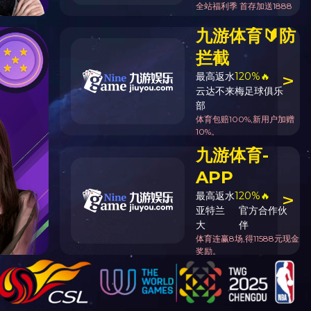
造品质生活
说就琪琪的重要，一个温馨和谐的家庭环境，除了
方)登录网站布置和设计环境，一个美丽的环境，
流逝，永远是无法返回的，而我们每一个时代都过
追求时尚的同时，也有不少人追求复古...