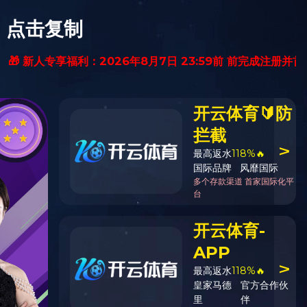
ENGLISH
｜
手机网站
咨询电话：
0760-89918887
经销加盟
人才招聘
华体会电子平台
(官方)登录网站
位置是：
首页
>
华体会电子平台(官方)登录网站常识
，进口PU类高档聚酯漆，进口优质五金件。结构
样式、圆形样式、...