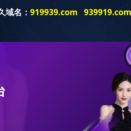
新闻中心
成功案例
客户见证
产品案例
闻中心
NEWS CENTER
您当前的
解会议台吗？
台，是常见的现代办公用品。一般选用实木喷漆，采用环保基材
：钢架结构、板式结构。形状分为：矩形样式、椭圆型样式、马肚型