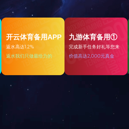
< 上一页
1
下一页 >
共
1
页 
方)
新闻中心
华体会电子平台(官方)
登录网站
新闻中心
华体会电子平台(官方)登
华体会电子平台(官方)登
录网站
录网站常识
在线留言
XML地图
HTML地图