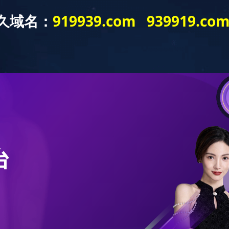
新闻中心
成功案例
客户见证
产品案例
会电子平台(官方)登录网站
PRODUCT
您当前的位置是：
首页
>
银