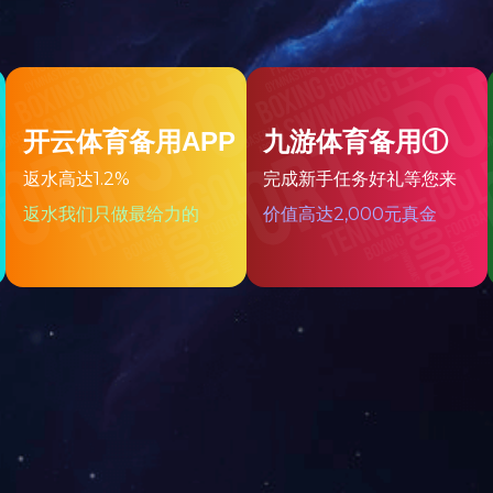
现金副台
填单台
2
3
4
5
下一页 
< 上一页
1
方)
新闻中心
华体会电子平台(官方)