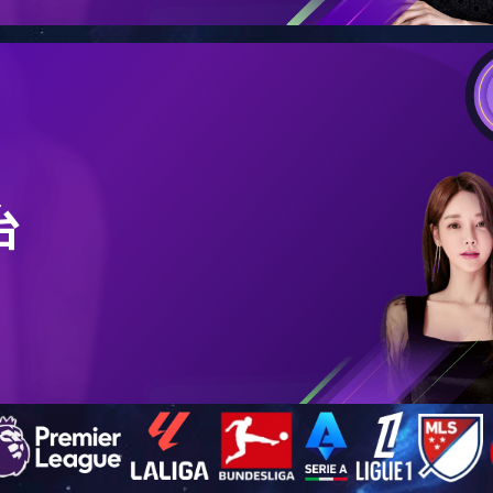
综合体验台
咨询引导台
展示柜
营销展示柜