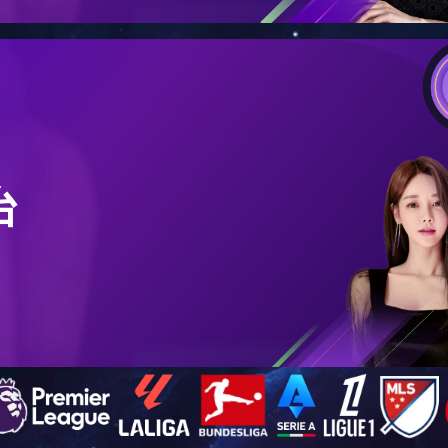
SF-116
SF-115
SF-113