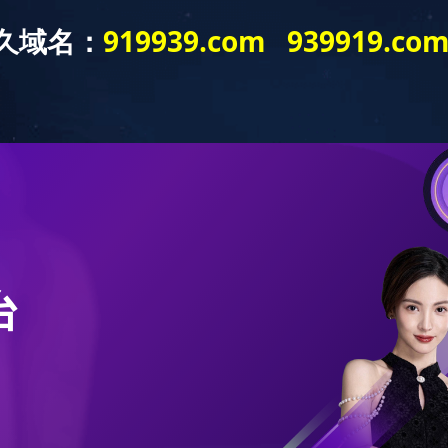
新闻中心
成功案例
客户见证
产品案例
会电子平台(官方)登录网站
PRODUCT